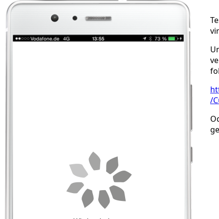
Te
vi
Um
ve
fo
ht
/C
Od
ge