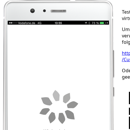
Tes
vir
Um 
ver
fol
htt
/Cu
Ode
gee